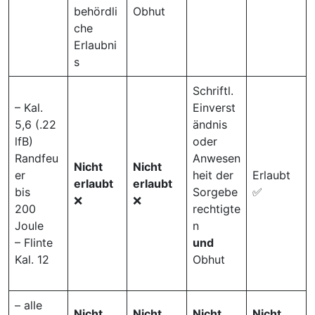
behördli
Obhut
che
Erlaubni
s
Schriftl.
– Kal.
Einverst
5,6 (.22
ändnis
lfB)
oder
Randfeu
Anwesen
Nicht
Nicht
er
heit der
Erlaubt
erlaubt
erlaubt
bis
Sorgebe
✅
❌
❌
200
rechtigte
Joule
n
– Flinte
und
Kal. 12
Obhut
– alle
Nicht
Nicht
Nicht
Nicht