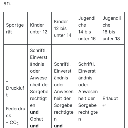
an.
Jugendli
Jugendli
Kinder
Sportge
Kinder
che
che
12 bis
rät
unter 12
14 bis
16 bis
unter 14
unter 16
unter 18
Schriftl.
Einverst
ändnis
Schriftl.
Schriftl.
oder
Einverst
Einverst
Anwese
ändnis
ändnis
–
nheit der
oder
oder
Druckluf
Sorgebe
Anwesen
Anwesen
t
rechtigt
heit der
heit der
Erlaubt
–
en
Sorgebe
Sorgebe
✅
Federdru
und
rechtigte
rechtigte
ck
Obhut
n
n
– CO
2
und
und