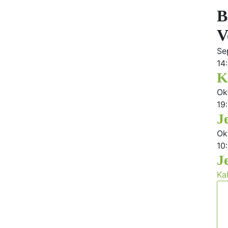
B
V
Se
14
K
Ok
19
J
Ok
10
J
Ka