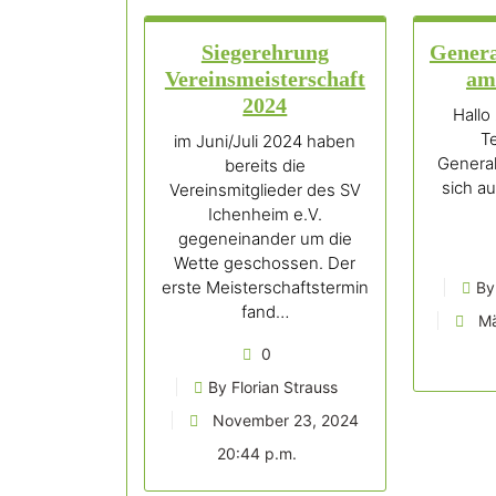
Siegerehrung
Gener
Vereinsmeisterschaft
am
2024
Hallo
T
im Juni/Juli 2024 haben
Genera
bereits die
sich a
Vereinsmitglieder des SV
Ichenheim e.V.
gegeneinander um die
Wette geschossen. Der
erste Meisterschaftstermin
By
fand…
Mä
0
By Florian Strauss
November 23, 2024
20:44 p.m.