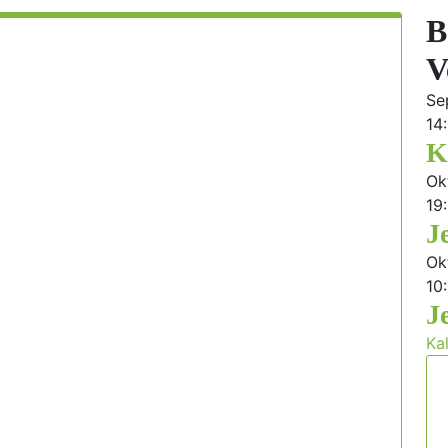
B
V
Se
14
K
Ok
19
J
Ok
10
J
Ka