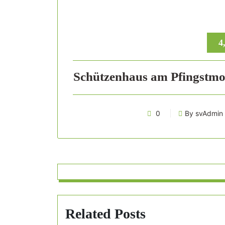
4
Schützenhaus am Pfingstmon
0
By svAdmin
Related Posts