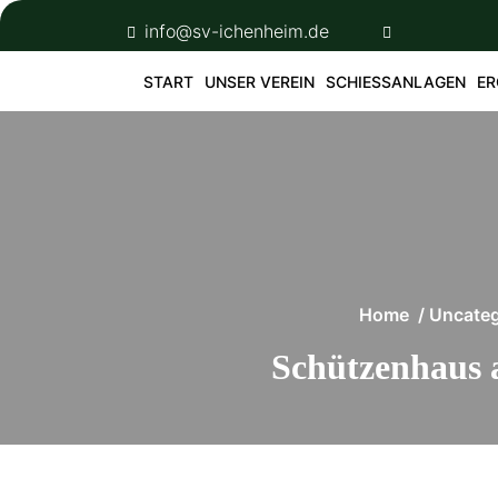
Skip
info@sv-ichenheim.de
to
content
START
UNSER VEREIN
SCHIESSANLAGEN
ER
Home
/
Uncateg
Schützenhaus a