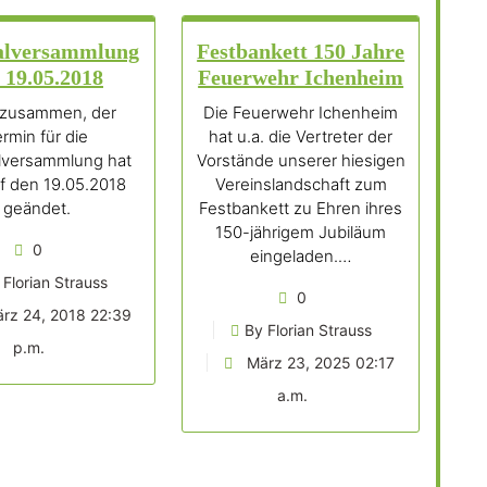
alversammlung
Festbankett 150 Jahre
 19.05.2018
Feuerwehr Ichenheim
 zusammen, der
Die Feuerwehr Ichenheim
ermin für die
hat u.a. die Vertreter der
lversammlung hat
Vorstände unserer hiesigen
uf den 19.05.2018
Vereinslandschaft zum
geändet.
Festbankett zu Ehren ihres
150-jährigem Jubiläum
0
eingeladen.…
 Florian Strauss
0
rz 24, 2018 22:39
By Florian Strauss
p.m.
März 23, 2025 02:17
a.m.