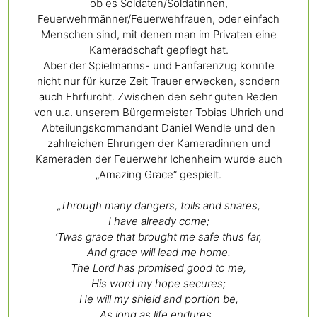
ob es Soldaten/Soldatinnen,
Feuerwehrmänner/Feuerwehfrauen, oder einfach
Menschen sind, mit denen man im Privaten eine
Kameradschaft gepflegt hat.
Aber der Spielmanns- und Fanfarenzug konnte
nicht nur für kurze Zeit Trauer erwecken, sondern
auch Ehrfurcht. Zwischen den sehr guten Reden
von u.a. unserem Bürgermeister Tobias Uhrich und
Abteilungskommandant Daniel Wendle und den
zahlreichen Ehrungen der Kameradinnen und
Kameraden der Feuerwehr Ichenheim wurde auch
„Amazing Grace“ gespielt.
„Through many dangers, toils and snares,
I have already come;
’Twas grace that brought me safe thus far,
And grace will lead me home.
The Lord has promised good to me,
His word my hope secures;
He will my shield and portion be,
As long as life endures.
„