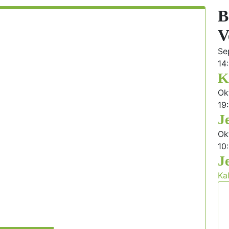
B
V
Se
14
K
Ok
19
J
Ok
10
J
Ka