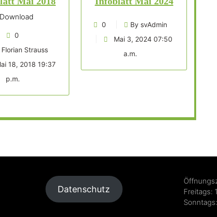
latt Mai 2018
Infoblatt Mai 2024
Download
0
By svAdmin
0
Mai 3, 2024 07:50
 Florian Strauss
a.m.
ai 18, 2018 19:37
p.m.
Öffnungsz
Datenschutz
Freitags: 
Sonntags: