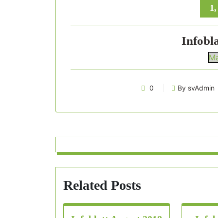
1,
Infobl
Ma
0
By svAdmin
Related Posts