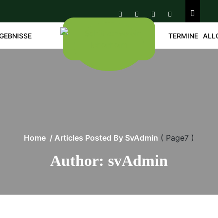
GEBNISSE
TERMINE
ALL
Home
/
Articles Posted By SvAdmin
( Page7 )
Author: svAdmin