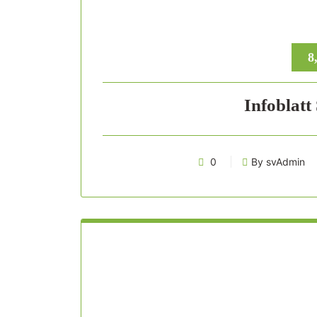
8
Infoblatt
0
By svAdmin