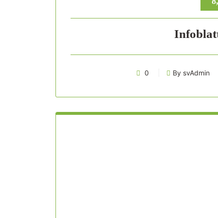
8
Infobla
0
By svAdmin