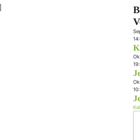
B
K
V
Se
14
K
Ok
19
J
Ok
10
J
Ka